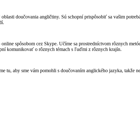
 oblasti doučovania angličtiny. Sú schopní prispôsobiť sa vašim potreb
dí.
 online spôsobom cez Skype. Učíme sa prostredníctvom rôznych metód, 
schopní komunikovať o rôznych témach s ľuďmi z rôznych krajín.
Sme tu, aby sme vám pomohli s doučovaním anglického jazyka, takže nev