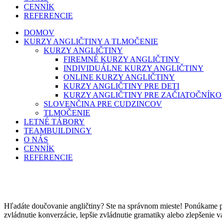
CENNÍK
REFERENCIE
DOMOV
KURZY ANGLIČTINY A TLMOČENIE
KURZY ANGLIČTINY
FIREMNÉ KURZY ANGLIČTINY
INDIVIDUÁLNE KURZY ANGLIČTINY
ONLINE KURZY ANGLIČTINY
KURZY ANGLIČTINY PRE DETI
KURZY ANGLIČTINY PRE ZAČIATOČNÍK
SLOVENČINA PRE CUDZINCOV
TLMOČENIE
LETNÉ TÁBORY
TEAMBUILDINGY
O NÁS
CENNÍK
REFERENCIE
Hľadáte doučovanie angličtiny? Ste na správnom mieste! Ponúkame pro
zvládnutie konverzácie, lepšie zvládnutie gramatiky alebo zlepšenie va