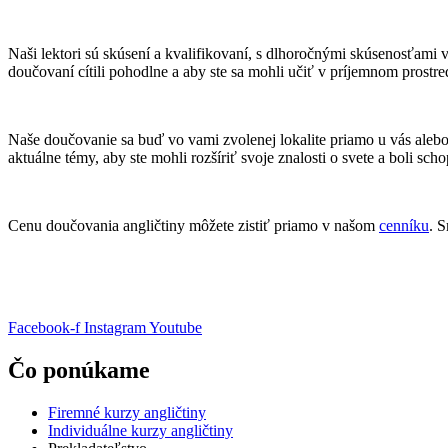
Naši lektori sú skúsení a kvalifikovaní, s dlhoročnými skúsenosťami v
doučovaní cítili pohodlne a aby ste sa mohli učiť v príjemnom prostre
Naše doučovanie sa buď vo vami zvolenej lokalite priamo u vás alebo
aktuálne témy, aby ste mohli rozšíriť svoje znalosti o svete a boli 
Cenu doučovania angličtiny môžete zistiť priamo v našom
cenníku
. 
Pridajte sa do You Can Academy a výsledky čoskoro uvidíte sami
Facebook-f
Instagram
Youtube
Čo ponúkame
Firemné kurzy angličtiny
Individuálne kurzy angličtiny