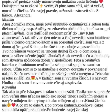
popisovať pretože každý máme svoju unikátnu cestu liečenia
Ďakujem ti za to zže si
verím, či plne sama cítiš, aká si veľká,
mocná liečiteľka. Vo svojej pravde, nežnosti a zároveň sile. S
láskou, Alexandra
Monika
Ahoj Zornička moja, moje prvé stretnutie- ochutnávka s Tebou bola
dielom náhody resp. Aničky zo zdravého obchodíku, ktorá sa ma pri
platení spýtala, či si ďalší deň nechcem prísť do Tiny Klub
zatancovať. A tak nič viac (len miesto a čas) nevediac som intuitívne
prišla v čierno-oranžovo-žltom a na poslednú chvíľu som vzala z
domu aj štrngavú šatku na brušné tance - oboje zapasovalo do
Tvojho zámeru venovať sa tancom druhej čakre, o čom som ja
nemala vôbec tušenie (opäť náhoda?) A tak nevediac čo a ako bude,
som skvelým spôsobom dobila v spoločnosti Teba a ostatných
baterku v absolútnom uvoľnení a schopnosti spojiť sa sama so
sebou. Užila som si to neskutočne a domov dorazila v povznesenej
nálade. Za čo nesmierne ďakujem všetkým zúčastneným a Tebe ako
aj sebe zvlášť. P.s.
A v kartách som si vytiahla číslo 51 s názvom
Hudba a tak som si rovno v aute ešte aj zaspievala.
Karolína
Tak ako tu píše Ivka,presne takto som to zažila.Tesila som sa pretože
som veľmi dlho hľadala niečo,ako spojiť tanec s liečením energii a
navyše milujem tieto rytmy tak ako milujem aj tanec.Ktorá žienka
nie
A čo mi to dalo?Uz po prvom kruhuch,koreňovej čakre
som ucítila opäť prebudenie.Prebudenie svojej ženskej