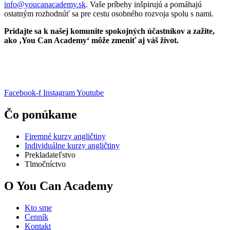
info@youcanacademy.sk
. Vaše príbehy inšpirujú a pomáhajú
ostatným rozhodnúť sa pre cestu osobného rozvoja spolu s nami.
Pridajte sa k našej komunite spokojných účastníkov a zažite,
ako ‚You Can Academy‘ môže zmeniť aj váš život.
Pridajte sa do You Can Academy a výsledky čoskoro uvidíte sami
Facebook-f
Instagram
Youtube
Čo ponúkame
Firemné kurzy angličtiny
Individuálne kurzy angličtiny
Prekladateľstvo
Tlmočníctvo
O You Can Academy
Kto sme
Cenník
Kontakt