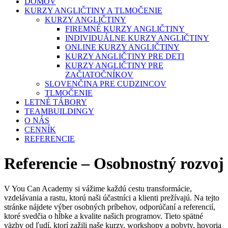
DOMOV
KURZY ANGLIČTINY A TLMOČENIE
KURZY ANGLIČTINY
FIREMNÉ KURZY ANGLIČTINY
INDIVIDUÁLNE KURZY ANGLIČTINY
ONLINE KURZY ANGLIČTINY
KURZY ANGLIČTINY PRE DETI
KURZY ANGLIČTINY PRE
ZAČIATOČNÍKOV
SLOVENČINA PRE CUDZINCOV
TLMOČENIE
LETNÉ TÁBORY
TEAMBUILDINGY
O NÁS
CENNÍK
REFERENCIE
Referencie – Osobnostný rozvoj
V You Can Academy si vážime každú cestu transformácie,
vzdelávania a rastu, ktorú naši účastníci a klienti prežívajú. Na tejto
stránke nájdete výber osobných príbehov, odporúčaní a referencií,
ktoré svedčia o hĺbke a kvalite našich programov. Tieto spätné
väzby od ľudí, ktorí zažili naše kurzy, workshopy a pobyty, hovoria