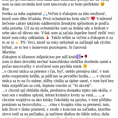
som sa tam uvolnila ked som tancovala a to bolo perfektne
Rea
Ivetka za mňa zaplatené
Veľmi ti ďakujem za túto možnosť,
ktorú som dlho hľadala. Prvá ochutnávka bola sila!!!
Vnútorné
liečenie cakier takýmto nádherným ženským spôsobom je podľa
mňa priorita. Už na tej ochutnávke som sa dotkla sily a hrdosti v
sebe ako už dávno nie. Však som aj začala úspešne hneď riešiť veci
ktoré som roky odkladala
Takže teším sa veľmi a ďakujem ti za
to ze si
PS: Veci, ktoré sa roky nehybali sa začínajú tak rýchlo
hýbať, ze to len s úsmevom pozorujem. Si čarovná
Martina
ďakujem si úžasnou inšpiráciou pre náš kruh
♥️
som si dnes dovolila nechať kancelársku stoličku doobeda samú a
počas tancovačky v uvoľnení som pocítila totok
..v chcení stráca sa priestor i čas, byľ, steblo prestáva rásť, v tom
nebo rozprestrie krídla, ja púšťam sa pevného bydla... ... v chcení
stráca sa to na čo máme, túžby chúlia sa úplne samé, v tom bytí bez
bitia rozpúšťam sa celá, šeptom vravím si: "Si skvelá".
...v chcení spí zblúdila duša, predstava dostatku trpko nás skúša, v
tom sen s realitou splynú, telom kvitnúce kvety sa vinú.... ....a
chcenie rozplýva sa ako kúsky čokolády na jazyku, v tom pôžitku
ponáram sa bezovzlyku..... ..vina v kvapku vína sa premení, tam,
kde život v láske pramení, v zrode s koncom na začiatku, ktorého
slovo rodí sa na počiatku, ja načriem dlaňou do hlbín srdca, duša