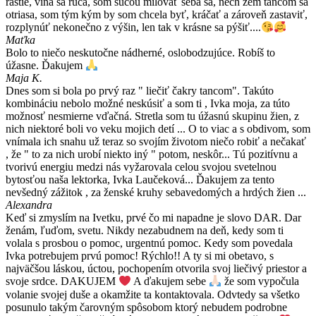
rastie, vina sa rúca, som súcou milovať seba sa, nech zem tancom sa
otriasa, som tým kým by som chcela byť, kráčať a zároveň zastaviť,
rozplynúť nekonečno z výšin, len tak v krásne sa pýšiť....
Maťka
Bolo to niečo neskutočne nádherné, oslobodzujúce. Robíš to
úžasne. Ďakujem
Maja K.
Dnes som si bola po prvý raz " liečiť čakry tancom". Takúto
kombináciu nebolo možné neskúsiť a som ti , Ivka moja, za túto
možnosť nesmierne vďačná. Stretla som tu úžasnú skupinu žien, z
nich niektoré boli vo veku mojich detí ... O to viac a s obdivom, som
vnímala ich snahu už teraz so svojím životom niečo robiť a nečakať
, že " to za nich urobí niekto iný " potom, neskôr... Tú pozitívnu a
tvorivú energiu medzi nás vyžarovala celou svojou svetelnou
bytosťou naša lektorka, Ivka Laučeková... Ďakujem za tento
nevšedný zážitok , za ženské kruhy sebavedomých a hrdých žien ...
Alexandra
Keď si zmyslím na Ivetku, prvé čo mi napadne je slovo DAR. Dar
ženám, ľuďom, svetu. Nikdy nezabudnem na deň, kedy som ti
volala s prosbou o pomoc, urgentnú pomoc. Kedy som povedala
Ivka potrebujem prvú pomoc! Rýchlo!! A ty si mi obetavo, s
najväčšou láskou, úctou, pochopením otvorila svoj liečivý priestor a
svoje srdce. DAKUJEM
A ďakujem sebe
že som vypočula
volanie svojej duše a okamžite ta kontaktovala. Odvtedy sa všetko
posunulo takým čarovným spôsobom ktorý nebudem podrobne