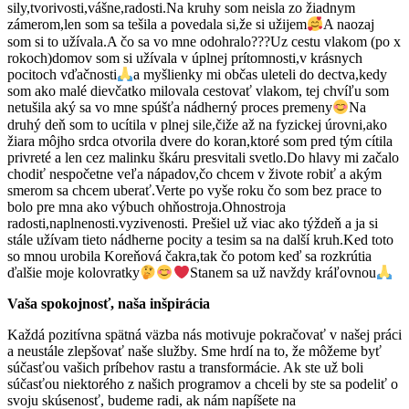
sily,tvorivosti,vášne,radosti.Na kruhy som neisla zo žiadnym
zámerom,len som sa tešila a povedala si,že si užijem
A naozaj
som si to užívala.A čo sa vo mne odohralo???Uz cestu vlakom (po x
rokoch)domov som si užívala v úplnej prítomnosti,v krásnych
pocitoch vďačnosti
a myšlienky mi občas uleteli do dectva,kedy
som ako malé dievčatko milovala cestovať vlakom, tej chvíľu som
netušila aký sa vo mne spúšťa nádherný proces premeny
Na
druhý deň som to ucítila v plnej sile,čiže až na fyzickej úrovni,ako
žiara môjho srdca otvorila dvere do koran,ktoré som pred tým cítila
privreté a len cez malinku škáru presvitali svetlo.Do hlavy mi začalo
chodiť nespočetne veľa nápadov,čo chcem v živote robiť a akým
smerom sa chcem uberať.Verte po vyše roku čo som bez prace to
bolo pre mna ako výbuch ohňostroja.Ohnostroja
radosti,naplnenosti.vyzivenosti. Prešiel už viac ako týždeň a ja si
stále užívam tieto nádherne pocity a tesim sa na další kruh.Ked toto
so mnou urobila Koreňová čakra,tak čo potom keď sa rozkrútia
ďalšie moje kolovratky
Stanem sa už navždy kráľovnou
Vaša spokojnosť, naša inšpirácia
Každá pozitívna spätná väzba nás motivuje pokračovať v našej práci
a neustále zlepšovať naše služby. Sme hrdí na to, že môžeme byť
súčasťou vašich príbehov rastu a transformácie. Ak ste už boli
súčasťou niektorého z našich programov a chceli by ste sa podeliť o
svoju skúsenosť, budeme radi, ak nám napíšete na