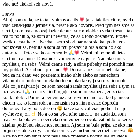
viac než akékoľvek slová.
Janka
Ahoj, som rada, ze to tak vnimas a citis
ja sa tak tiez citim, ovela
viac zenskejsia a jemnejsia, presne ako hovoris. Pred tym nez sme sa
stretli, som mala naozaj tazke depresivne obdobie a vela stresu a tak
ma to pohltilo, ze som ani neverila, ze sa z toho dostanem. Proste
vsetko negativne... Nechala som si od partnera skakat po hlave a
ponizovat sa, netrufala som sa mu postavit a brala som ho ako
autority.... Toto vsetko sa zmenilo
Velmi mi pomohli tieto
stretnutia a tanec. Davanie si zamerov je najviac. Naucila som sa
mysliet aj na seba. Velmi cenne rady a silne pribehy mi pomohli mat
iny pohlad. A sloboda pri tanci
Doma sa uz skoro nehadame,
bud sa na danu vec pozriem z ineho uhlu alebo sa nenecham
vtiahnut do problemu niekoho ineho ako keby ja som za to mohla.
Ale co je najviac je, ze som naozaj zacala mysliet aj na seba a tym sa
uzdravovat
a naozaj to funguje a som prekvapena, ze za tak
kratku dobu. Partnera beriem uz ako rovnocenneho a ked ja nieco
chcem tak to idem robit a nemusim sa s nim mesiac dopredu
dohodovat aby bol s dcerou
takze sa zacal viac podielat na jej
vychove aj on
No a co sa tyka toho tanca ....na zaciatku som
mala velke obavy a nevedela som vobec co ocakavat od toho kedze
ziadnu podobnu skusenost nemam. Aj som sa bala prijst, ze ako ma
prijmu ostatne zeny, hanbila som sa, ze nebudem vediet tancovat
Este po prvom tanci som mala take zmiesane pocity, ale uz vtedy