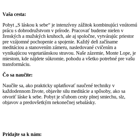
Vaša cesta:
Pobyt „S láskou k sebe“ je intenzívny zážitok kombinujúci vnútornú
prácu s dobrodružstvom v prírode. Pracovať budeme nielen v
ženských a mužských kruhoch, ale aj spoločne, vytvárajúc priestor
pre vzájomné pochopenie a spojenie. Každý deň začíname
meditáciou a stanovením zámeru, nasledované cvičením a
vynikajúcou vegetariánskou stravou. Naše zázemie, Monte Lope, je
miestom, kde nájdete súkromie, pohodu a všetko potrebné pre vašu
transformáciu.
Čo sa naučíte:
Naučíte sa, ako prakticky uplatňovať naučené techniky v
každodennom živote, objavíte silu meditácie a spôsoby, ako sa
otvoriť láske k sebe. Pobyt je sľubom cesty plnej smiechu, slz,
objavov a predovšetkým nekonečnej sebalásky.
Pridajte sa k nám: