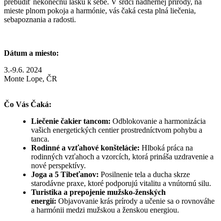
prebudiť nekonečnú lásku k sebe. V srdci nádhernej prírody, na
mieste plnom pokoja a harmónie, vás čaká cesta plná liečenia,
sebapoznania a radosti.
Dátum a miesto:
3.-9.6. 2024
Monte Lope, ČR
Čo Vás Čaká:
Liečenie čakier tancom:
Odblokovanie a harmonizácia
vašich energetických centier prostredníctvom pohybu a
tanca.
Rodinné a vzťahové konštelácie:
Hlboká práca na
rodinných vzťahoch a vzorcích, ktorá prináša uzdravenie a
nové perspektívy.
Joga a 5 Tibeťanov:
Posilnenie tela a ducha skrze
starodávne praxe, ktoré podporujú vitalitu a vnútornú silu.
Turistika a prepojenie mužsko-ženských
energií:
Objavovanie krás prírody a učenie sa o rovnováhe
a harmónii medzi mužskou a ženskou energiou.