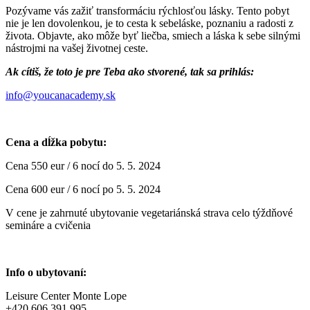
Pozývame vás zažiť transformáciu rýchlosťou lásky. Tento pobyt
nie je len dovolenkou, je to cesta k sebeláske, poznaniu a radosti z
života. Objavte, ako môže byť liečba, smiech a láska k sebe silnými
nástrojmi na vašej životnej ceste.
Ak cítiš, že toto je pre Teba ako stvorené, tak sa prihlás:
info@youcanacademy.sk
Cena a dĺžka pobytu:
Cena 550 eur / 6 nocí do 5. 5. 2024
Cena 600 eur / 6 nocí po 5. 5. 2024
V cene je zahrnuté ubytovanie vegetariánská strava celo týždňové
semináre a cvičenia
Info o ubytovaní:
Leisure Center Monte Lope
+420 606 391 995