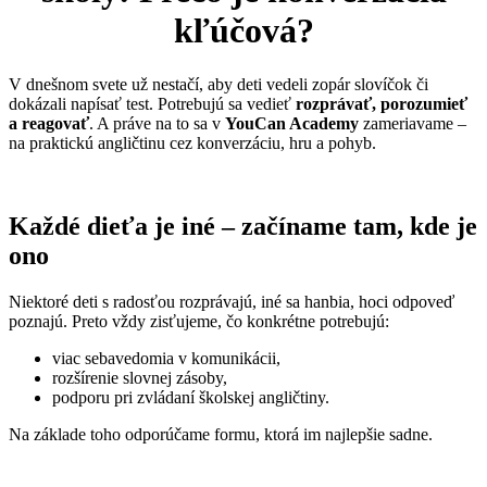
kľúčová?
V dnešnom svete už nestačí, aby deti vedeli zopár slovíčok či
dokázali napísať test. Potrebujú sa vedieť
rozprávať, porozumieť
a reagovať
. A práve na to sa v
YouCan Academy
zameriavame –
na praktickú angličtinu cez konverzáciu, hru a pohyb.
Každé dieťa je iné – začíname tam, kde je
ono
Niektoré deti s radosťou rozprávajú, iné sa hanbia, hoci odpoveď
poznajú. Preto vždy zisťujeme, čo konkrétne potrebujú:
viac sebavedomia v komunikácii,
rozšírenie slovnej zásoby,
podporu pri zvládaní školskej angličtiny.
Na základe toho odporúčame formu, ktorá im najlepšie sadne.