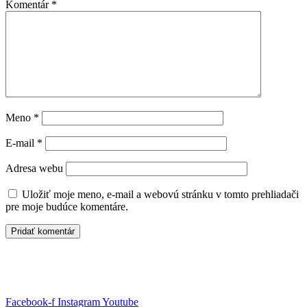
Komentár
*
Meno
*
E-mail
*
Adresa webu
Uložiť moje meno, e-mail a webovú stránku v tomto prehliadači
pre moje budúce komentáre.
Pridajte sa do You Can Academy a výsledky čoskoro uvidíte sami
Facebook-f
Instagram
Youtube