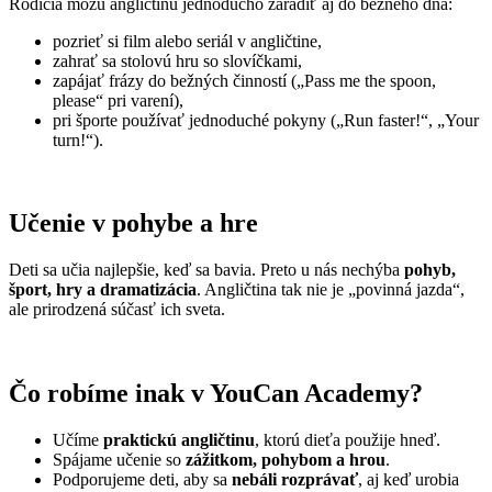
Rodičia môžu angličtinu jednoducho zaradiť aj do bežného dňa:
pozrieť si film alebo seriál v angličtine,
zahrať sa stolovú hru so slovíčkami,
zapájať frázy do bežných činností („Pass me the spoon,
please“ pri varení),
pri športe používať jednoduché pokyny („Run faster!“, „Your
turn!“).
Učenie v pohybe a hre
Deti sa učia najlepšie, keď sa bavia. Preto u nás nechýba
pohyb,
šport, hry a dramatizácia
. Angličtina tak nie je „povinná jazda“,
ale prirodzená súčasť ich sveta.
Čo robíme inak v YouCan Academy?
Učíme
praktickú angličtinu
, ktorú dieťa použije hneď.
Spájame učenie so
zážitkom, pohybom a hrou
.
Podporujeme deti, aby sa
nebáli rozprávať
, aj keď urobia